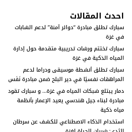
احدث المقالات
سبارك تطلق مبادرة “دوائر آمنة” لدعم الشابات
في غزة
سبارك تختتم ورشات تدريبية متقدمة حول إدارة
المياه الذكية في غزة
سبارك تطلق أنشطة موسيقى ودراما لدعم
المراهقات نفسيًا في دير البلح ضمن مبادرة نَفَس
دمار يبتلع شبكات المياه في غزة… و سبارك تقود
مبادرة لبناء جيل هندسي يعيد الإعمار بأنظمة
مياه ذكية
استخدام الذكاء الاصطناعي للكشف عن سرطان
الثدي: شريان الحياة لغزة