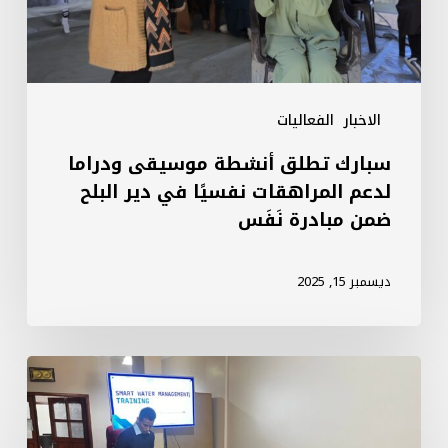
المراهقات
نفسيًا
في
دير
الاخبار
الفعاليات
البلح
سبارك تطلق أنشطة موسيقى ودراما
ضمن
لدعم المراهقات نفسيًا في دير البلح
مبادرة
ضمن مبادرة نَفَس
نَفَس
ديسمبر 15, 2025
دمار
يبتلع
شبكات