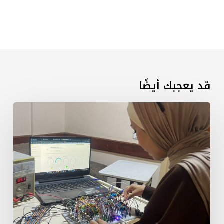
قد يعجبك أيضًا
سبارك
تختتم
ورشات
تدريبية
متقدمة
حول
إدارة
المياه