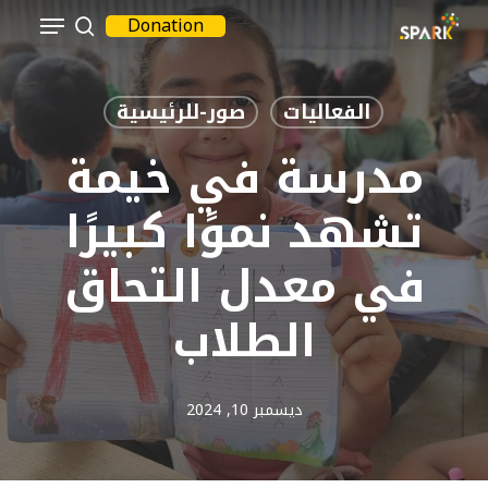
Menu
Ski
Donation
بحث
t
Close
mai
Menu
الفعاليات
صور-للرئيسية
conten
مدرسة في خيمة
تشهد نموًا كبيرًا
في معدل التحاق
الطلاب
ديسمبر 10, 2024