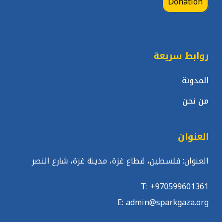
Donation
روابط سريعة
المدونة
من نحن
العنوان
العنوان: فلسطين، قطاع غزة، مدينة غزة، شارع النصر
T: +970599601361
E: admin@sparkgaza.org