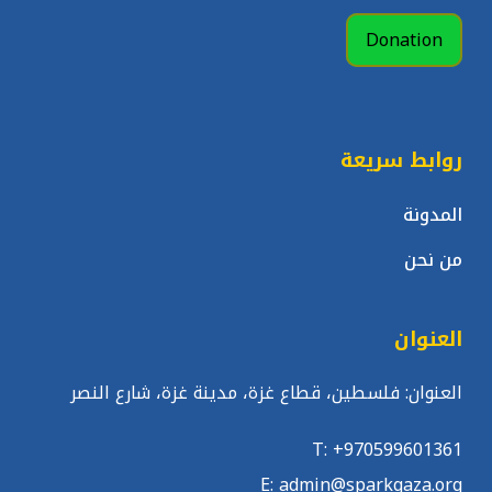
Donation
روابط سريعة
المدونة
من نحن
العنوان
العنوان: فلسطين، قطاع غزة، مدينة غزة، شارع النصر
T: +970599601361
E: admin@sparkgaza.org