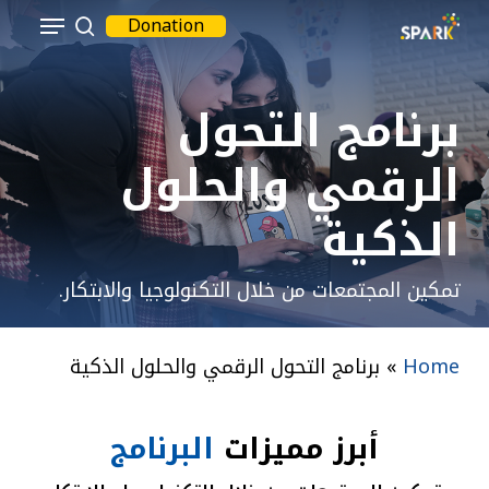
Menu
Ski
Donation
بحث
t
Close
mai
Menu
برنامج التحول
conten
الرقمي والحلول
الذكية
تمكين المجتمعات من خلال التكنولوجيا والابتكار.
Home
»
برنامج التحول الرقمي والحلول الذكية
أبرز
مميزات
البرنامج