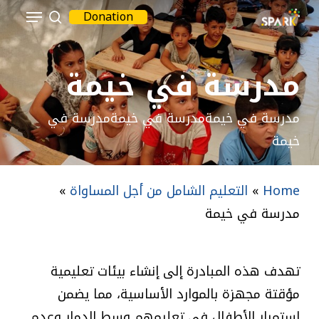
Menu
Ski
Donation
بحث
t
Close
mai
Menu
مدرسة في خيمة
conten
مدرسة في خيمةمدرسة في خيمةمدرسة في
خيمة
Home
»
التعليم الشامل من أجل المساواة
»
مدرسة في خيمة
تهدف هذه المبادرة إلى إنشاء بيئات تعليمية
مؤقتة مجهزة بالموارد الأساسية، مما يضمن
استمرار الأطفال في تعليمهم وسط الدمار وعدم