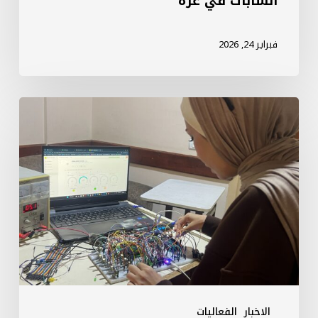
الشابات في غزة
فبراير 24, 2026
سبارك
تختتم
ورشات
تدريبية
متقدمة
حول
إدارة
المياه
الذكية
في
الاخبار
الفعاليات