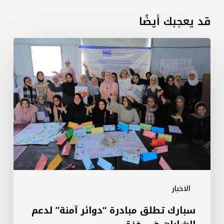
قد يعجبك أيضًا
سبارك
تطلق
مبادرة
“دوائر
آمنة”
لدعم
الشابات
في
غزة
الاخبار
سبارك تطلق مبادرة “دوائر آمنة” لدعم